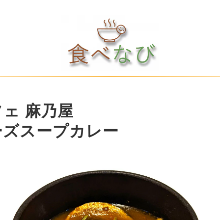
ェ 麻乃屋
ーズスープカレー