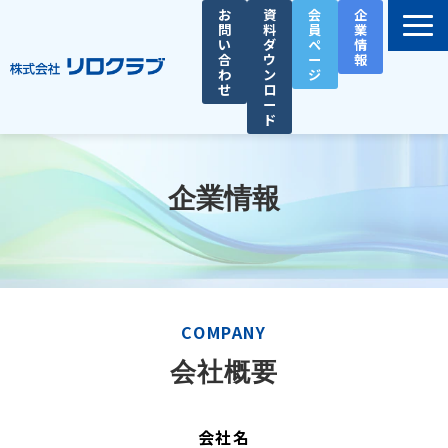
お
資
会
企
問
料
員
業
い
ダ
ペ
情
合
ウ
ー
報
わ
ン
ジ
せ
ロ
ー
ド
選ばれる理由
サービス一覧
企業情報
お役立ち資料
導入事例
セミナー
COMPANY
総務人事タイムズ
会社概要
会社名