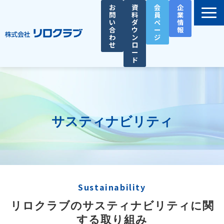
お
資
会
企
問
料
員
業
い
ダ
ペ
情
合
ウ
ー
報
わ
ン
ジ
せ
ロ
ー
ド
選ばれる理由
サービス一覧
お役立ち資料
サスティナビリティ
導入事例
セミナー
総務人事タイムズ
Sustainability
リロクラブのサスティナビリティに関
する取り組み