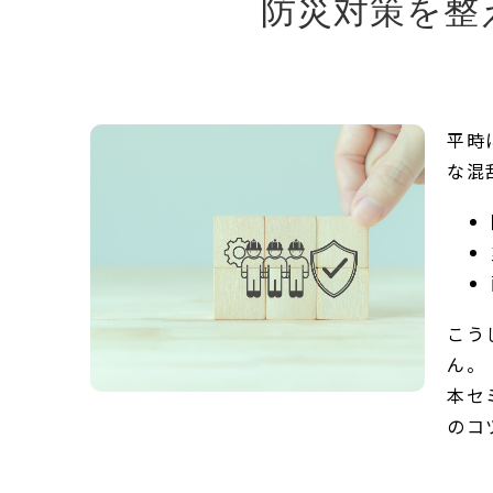
防災対策を整
平時
な混
こう
ん。
本セ
のコ