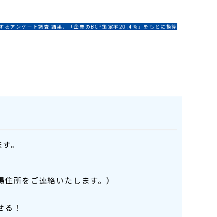
。
するアンケート調査 結果、「企業のBCP策定率20.4％」をもとに換算
ます。
場住所をご連絡いたします。）
せる！