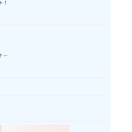
ト！
？―