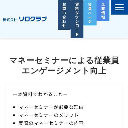
お
資
会
企
問
料
員
業
い
ダ
ペ
情
合
ウ
ー
報
わ
ン
ジ
せ
ロ
ー
ド
選ばれる理由
サービス一覧
マネーセミナーによる従業員
お役立ち資料
エンゲージメント向上
導入事例
セミナー
ー本資料でわかることー
総務人事タイムズ
マネーセミナーが必要な理由
マネーセミナーのメリット
実際のマネーセミナーの内容