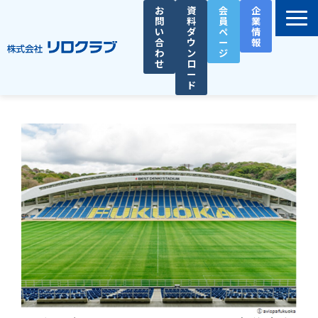
お
資
会
企
問
料
員
業
い
ダ
ペ
情
合
ウ
ー
報
わ
ン
ジ
せ
ロ
ー
ド
選ばれる理由
サービス一覧
お役立ち資料
導入事例
セミナー
総務人事タイムズ