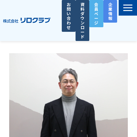
お
資
会
企
問
料
員
業
い
ダ
ペ
情
合
ウ
ー
報
わ
ン
ジ
せ
ロ
ー
ド
選ばれる理由
サービス一覧
お役立ち資料
導入事例
セミナー
総務人事タイムズ