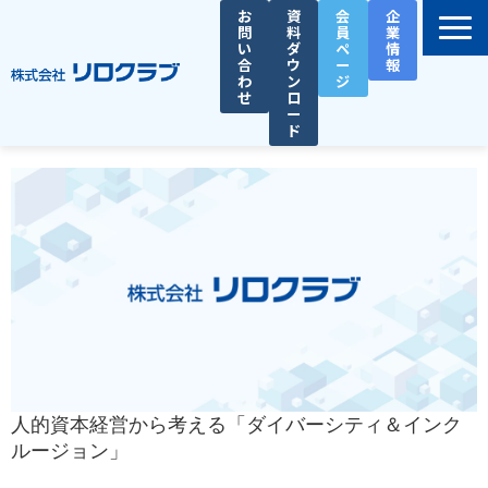
お
資
会
企
問
料
員
業
い
ダ
ペ
情
合
ウ
ー
報
わ
ン
ジ
せ
ロ
ー
ド
選ばれる理由
サービス一覧
お役立ち資料
導入事例
セミナー
総務人事タイムズ
人的資本経営から考える「ダイバーシティ＆インク
ルージョン」