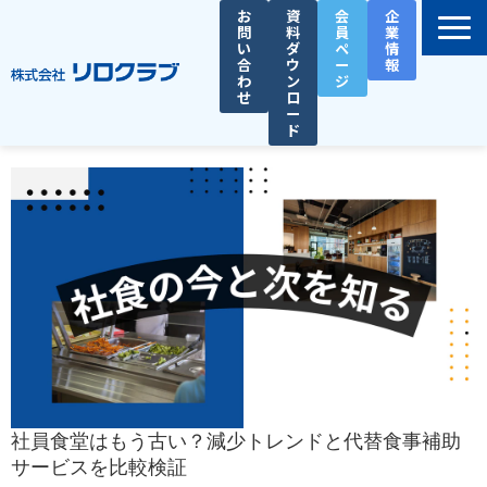
お
資
会
企
問
料
員
業
い
ダ
ペ
情
合
ウ
ー
報
わ
ン
ジ
せ
ロ
ー
ド
選ばれる理由
サービス一覧
お役立ち資料
導入事例
セミナー
総務人事タイムズ
社員食堂はもう古い？減少トレンドと代替食事補助
サービスを比較検証