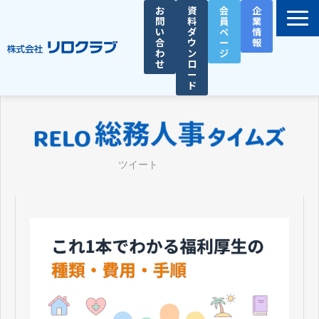
お
資
会
企
問
料
員
業
い
ダ
ペ
情
合
ウ
ー
報
わ
ン
ジ
せ
ロ
ー
ド
選ばれる理由
サービス一覧
お役立ち資料
ツイート
導入事例
セミナー
総務人事タイムズ