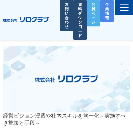
お
資
会
企
問
料
員
業
い
ダ
ペ
情
合
ウ
ー
報
わ
ン
ジ
せ
ロ
ー
ド
選ばれる理由
サービス一覧
お役立ち資料
導入事例
セミナー
総務人事タイムズ
経営ビジョン浸透や社内スキルを均一化～実施すべ
き施策と手段～