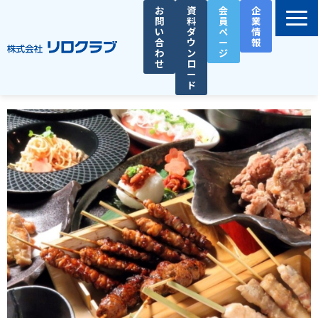
お
資
会
企
問
料
員
業
い
ダ
ペ
情
合
ウ
ー
報
わ
ン
ジ
せ
ロ
ー
ド
選ばれる理由
サービス一覧
お役立ち資料
導入事例
セミナー
総務人事タイムズ