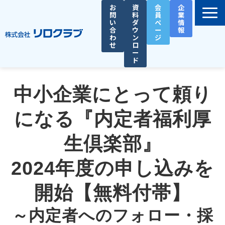
お
資
会
企
問
料
員
業
い
ダ
ペ
情
合
ウ
ー
報
わ
ン
ジ
せ
ロ
ー
ド
選ばれる理由
中小企業にとって頼り
サービス一覧
お役立ち資料
になる『内定者福利厚
導入事例
生倶楽部』
セミナー
2024年度の申し込みを
総務人事タイムズ
開始【無料付帯】
～内定者へのフォロー・採