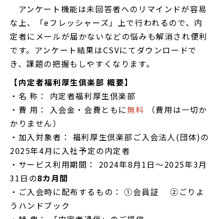
アンケート機能は未回答者へのリマインドが容易
な上、「eフレッシャーズ」上で行われるので、内
定者にメールが届かないなどの悩みも解消され便利
です。アンケート結果はCSVにてダウンロードで
き、課題の把握もしやすくなります。
【内定者福利厚生倶楽部 概要】
・名 称： 内定者福利厚生倶楽部
・費 用： 入会金・会費ともに
無料
（費用は一切か
かりません）
・加入対象者： 福利厚生倶楽部ご入会法人(団体)の
2025年4月に入社予定の内定者
・サービス利用期間： 2024年8月1日～2025年3月
31日の
8カ月間
・ご入会時に配布するもの： ①会員証 ②ごりよ
うハンドブック