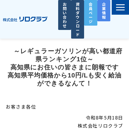
お
資
会
企
問
料
員
業
い
ダ
ペ
情
合
ウ
ー
報
わ
ン
ジ
せ
ロ
ー
ド
選ばれる理由
　～レギュラーガソリンが高い都道府
サービス一覧
県ランキング1位～
お役立ち資料
高知県にお住いの皆さまに朗報です
高知県平均価格から10円/Lも安く給油
導入事例
ができるなんて！
セミナー
総務人事タイムズ
お客さま各位
令和8年5月18日
株式会社リロクラブ