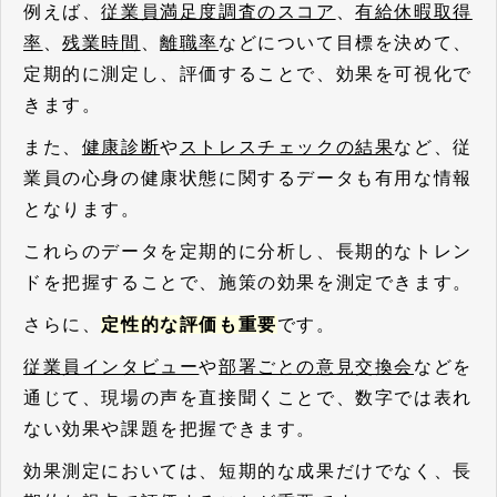
例えば、
従業員満足度調査のスコア
、
有給休暇取得
率
、
残業時間
、
離職率
などについて目標を決めて、
定期的に測定し、評価することで、効果を可視化で
きます。
また、
健康診断
や
ストレスチェックの結果
など、従
業員の心身の健康状態に関するデータも有用な情報
となります。
これらのデータを定期的に分析し、長期的なトレン
ドを把握することで、施策の効果を測定できます。
さらに、
定性的な評価も重要
です。
従業員インタビュー
や
部署ごとの意見交換会
などを
通じて、現場の声を直接聞くことで、数字では表れ
ない効果や課題を把握できます。
効果測定においては、短期的な成果だけでなく、長