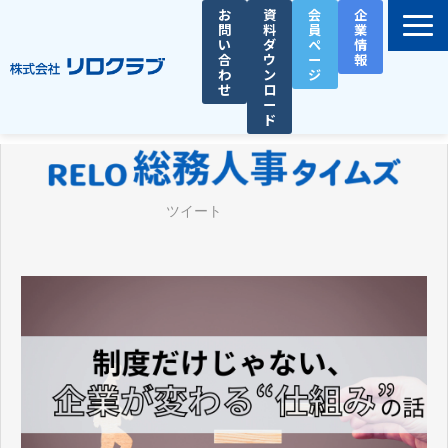
お
資
会
企
問
料
員
業
い
ダ
ペ
情
合
ウ
ー
報
わ
ン
ジ
せ
ロ
ー
ド
選ばれる理由
サービス一覧
ツイート
お役立ち資料
導入事例
セミナー
総務人事タイムズ