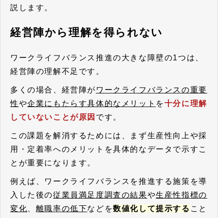
説します。
経営陣から理解を得られない
ワークライフバランス推進の大きな障壁の1つは、
経営陣の理解不足です。
多くの場合、経営陣が
ワークライフバランスの重要
性
や
企業にもたらす具体的なメリット
を
十分に理解
していないことが原因
です。
この課題を解消するためには、まず生産性向上や採
用・定着率へのメリットを具体的なデータで示すこ
とが重要になります。
例えば、ワークライフバランスを推進する施策を導
入した後の
従業員満足度調査の結果
や
生産性指標の
変化
、
離職率の低下
などを
数値化して提示する
こと