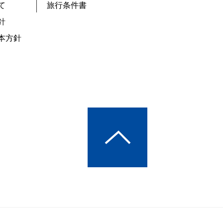
て
旅行条件書
針
本方針