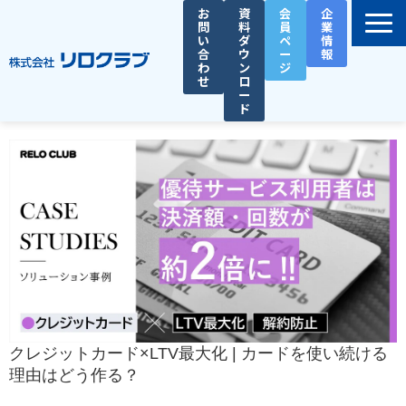
お
資
会
企
問
料
員
業
い
ダ
ペ
情
合
ウ
ー
報
わ
ン
ジ
せ
ロ
ー
ド
選ばれる理由
サービス一覧
お役立ち資料
導入事例
セミナー
総務人事タイムズ
クレジットカード×LTV最大化 | カードを使い続ける
理由はどう作る？