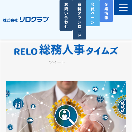
お
資
会
企
問
料
員
業
い
ダ
ペ
情
合
ウ
ー
報
わ
ン
ジ
せ
ロ
ー
ド
選ばれる理由
サービス一覧
ツイート
お役立ち資料
導入事例
セミナー
総務人事タイムズ