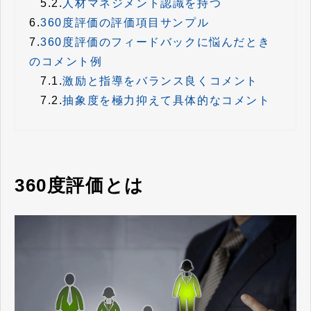
5.2.
人材マネジメント認識を持つ
6.
360度評価の評価項目サンプル
7.
360度評価のフィードバックに悩んだとき
のコメント例
7.1.
激励と指導をバランス良くコメント
7.2.
抽象度を極力抑えて具体的なコメント
360度評価とは