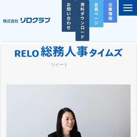
お
資
会
企
問
料
員
業
い
ダ
ペ
情
合
ウ
ー
報
わ
ン
ジ
せ
ロ
ー
ド
選ばれる理由
サービス一覧
ツイート
お役立ち資料
導入事例
セミナー
総務人事タイムズ