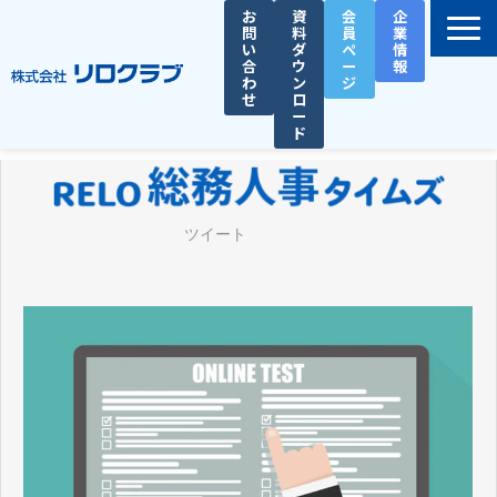
お
資
会
企
問
料
員
業
い
ダ
ペ
情
合
ウ
ー
報
わ
ン
ジ
せ
ロ
ー
ド
選ばれる理由
サービス一覧
ツイート
お役立ち資料
導入事例
セミナー
総務人事タイムズ