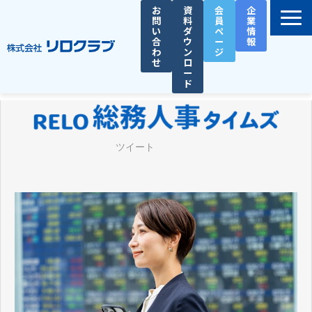
お
資
会
企
問
料
員
業
い
ダ
ペ
情
合
ウ
ー
報
わ
ン
ジ
せ
ロ
ー
ド
選ばれる理由
サービス一覧
ツイート
お役立ち資料
導入事例
セミナー
総務人事タイムズ