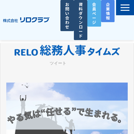
お
資
会
企
問
料
員
業
い
ダ
ペ
情
合
ウ
ー
報
わ
ン
ジ
せ
ロ
ー
ド
選ばれる理由
サービス一覧
ツイート
お役立ち資料
導入事例
セミナー
総務人事タイムズ