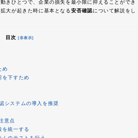
の動きひとつで、企業の損失を最小限に抑えることができ
症拡大が起きた時に基本となる
安否確認
について解説をし
目次
[非表示]
ため
断を下すため
認システムの導入を推奨
注意点
段を統一する
テムのテストを行う