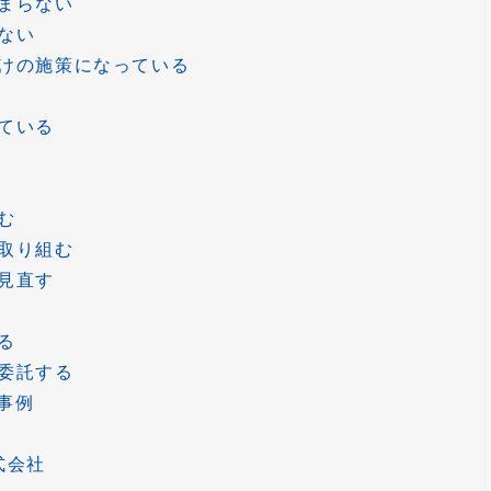
まらない
ない
けの施策になっている
ている
む
取り組む
見直す
る
委託する
み事例
式会社