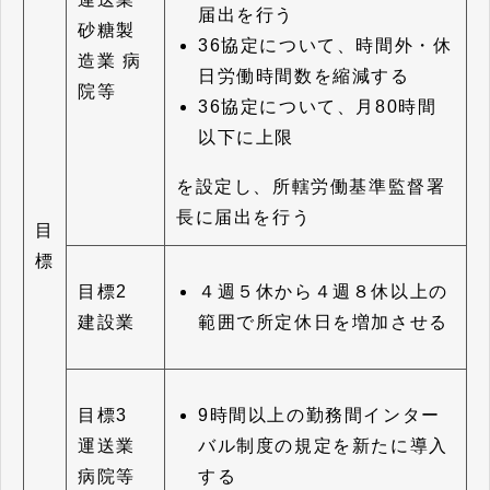
届出を行う
砂糖製
36協定について、時間外・休
造業
病
日労働時間数を縮減する
院等
36協定について、月80時間
以下に上限
を設定し、所轄労働基準監督署
長に届出
を行う
目
標
４週５休から４週８休以上の
目標2
範囲で所定休日を増加させる
建設業
9時間以上の勤務間インター
目標3
バル制度の規定を新たに導入
運送業
する
病院等