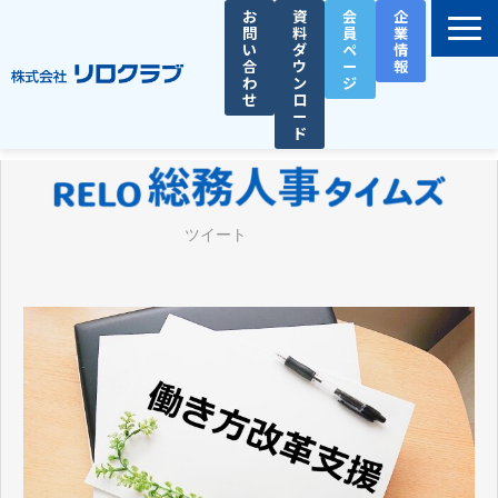
お
資
会
企
問
料
員
業
い
ダ
ペ
情
合
ウ
ー
報
わ
ン
ジ
せ
ロ
ー
ド
選ばれる理由
サービス一覧
ツイート
お役立ち資料
導入事例
セミナー
総務人事タイムズ