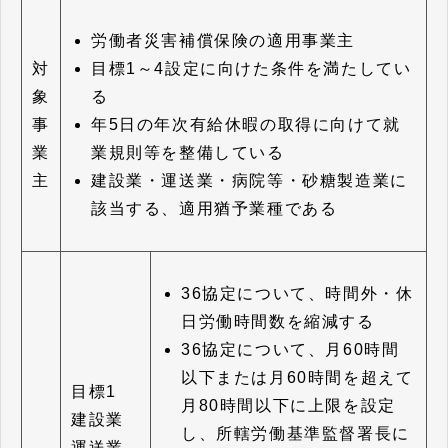
労働者災害補償保険の適用事業主
目標1～4設定に向けた条件を満たしてい
対
る
象
年5日の年次有給休暇の取得に向けて就
事
業規則等を整備している
業
建設業・運送業・病院等・砂糖製造業に
主
該当する、適用猶予業種である
36協定について、時間外・休
日労働時間数を縮減する
36協定について、月60時間
以下または月60時間を超えて
目標1
月80時間以下に上限を設定
建設業
し、所轄労働基準監督署長に
運送業