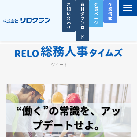
お
資
会
企
問
料
員
業
い
ダ
ペ
情
合
ウ
ー
報
わ
ン
ジ
せ
ロ
ー
ド
選ばれる理由
サービス一覧
ツイート
お役立ち資料
導入事例
セミナー
総務人事タイムズ