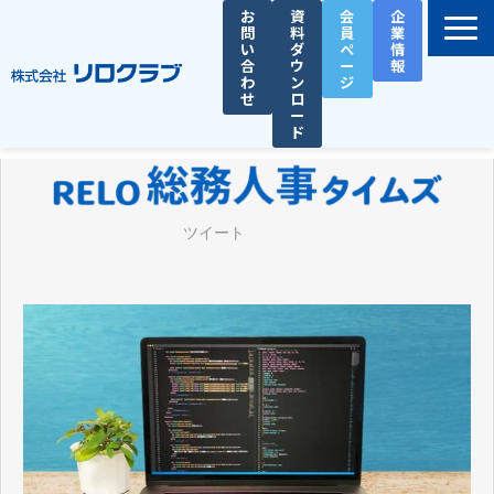
お
資
会
企
問
料
員
業
い
ダ
ペ
情
合
ウ
ー
報
わ
ン
ジ
せ
ロ
ー
ド
選ばれる理由
サービス一覧
ツイート
お役立ち資料
導入事例
セミナー
総務人事タイムズ