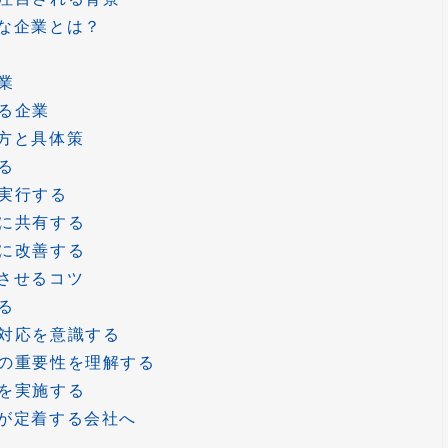
な企業とは？
業
る企業
方と具体策
る
実行する
に共有する
に改善する
させるコツ
る
対応を意識する
の重要性を理解する
を実施する
が定着する会社へ