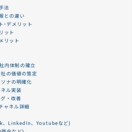
手法
報との違い
ト･デメリット
リット
メリット
から社内体制の確立
ら自社の価値の策定
ペルソナの明確化
ャネル実装
ング・改善
チャネル詳細
ok、LinkedIn、Youtubeなど)
勉強会など)