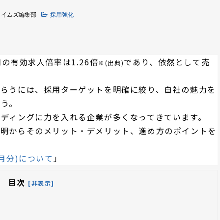
タイムズ編集部
採用強化
月の
有効求人倍率は
1.26倍
であり、依然として売
※(出典)
もらうには、採用ターゲットを明確に絞り、自社の魅力を
ょう。
ンディングに力を入れる企業が多くなってきています。
説明からそのメリット・デメリット、進め方のポイントを
月分)について
」
目次
[非表示]