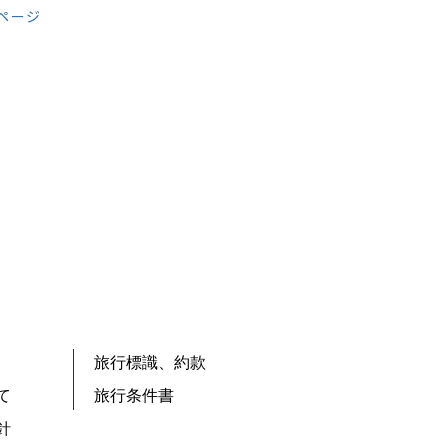
員ページ
旅行標識、約款
て
旅行条件書
針