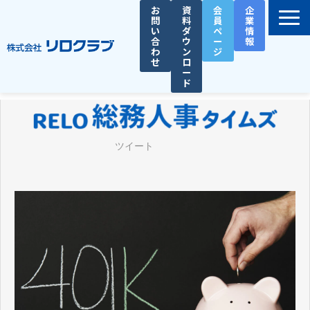
お
資
会
企
問
料
員
業
い
ダ
ペ
情
合
ウ
ー
報
わ
ン
ジ
せ
ロ
ー
ド
選ばれる理由
サービス一覧
ツイート
お役立ち資料
導入事例
セミナー
総務人事タイムズ