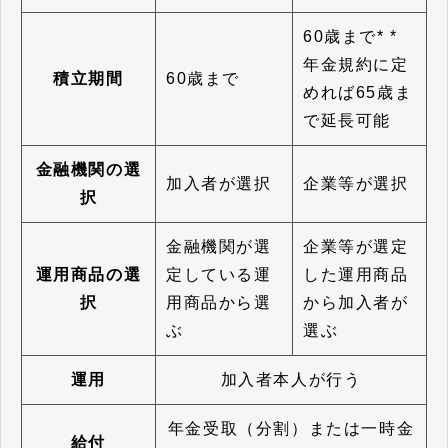
60歳まで* *
年金規約に定
積立期間
60歳まで
めれば65歳ま
で延長可能
金融機関の選
加入者が選択
企業等が選択
択
金融機関が選
企業等が選定
運用商品の選
定している運
した運用商品
択
用商品から選
から加入者が
ぶ
選ぶ
運用
加入者本人が行う
年金受取（分割）または一時金
給付