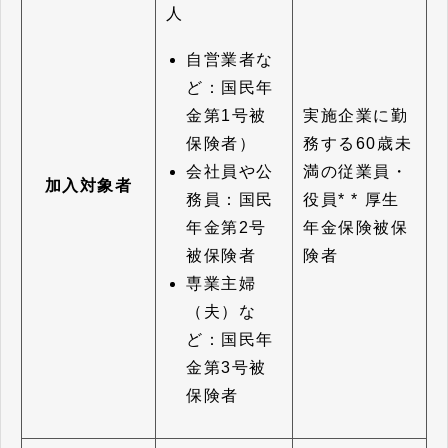
人
自営業者な
ど：国民年
金第1号被
実施企業に勤
保険者）
務する60歳未
会社員や公
満の従業員・
加入対象者
務員：国民
役員* * 厚生
年金第2号
年金保険被保
被保険者
険者
専業主婦
（夫）な
ど：国民年
金第3号被
保険者