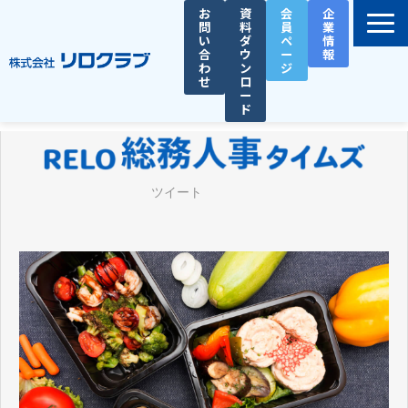
お
資
会
企
問
料
員
業
い
ダ
ペ
情
合
ウ
ー
報
わ
ン
ジ
せ
ロ
ー
ド
選ばれる理由
サービス一覧
ツイート
お役立ち資料
導入事例
セミナー
総務人事タイムズ