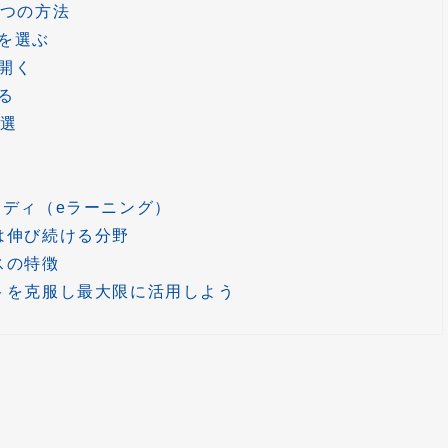
3つの方法
を選ぶ
開く
る
3選
タディ（eラーニング）
は伸び続ける分野
スの特徴
トを克服し最大限に活用しよう