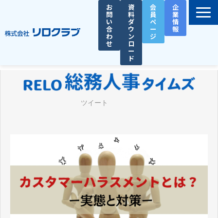
お
資
会
企
問
料
員
業
い
ダ
ペ
情
合
ウ
ー
報
わ
ン
ジ
せ
ロ
ー
ド
選ばれる理由
サービス一覧
ツイート
お役立ち資料
導入事例
セミナー
総務人事タイムズ