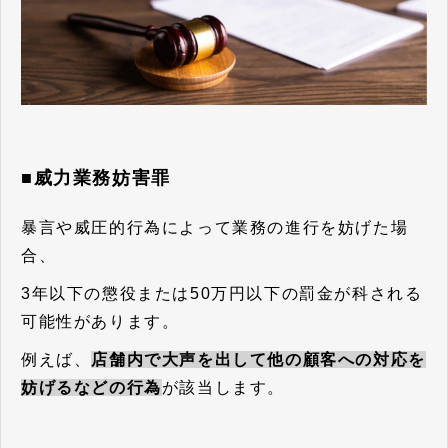
■威力業務妨害罪
暴言や威圧的行為によって業務の進行を妨げた場
合、
3年以下の懲役または50万円以下の罰金が科される
可能性があります。
例えば、
店舗内で大声を出して他の顧客への対応を
妨げるなどの行為
が該当します。