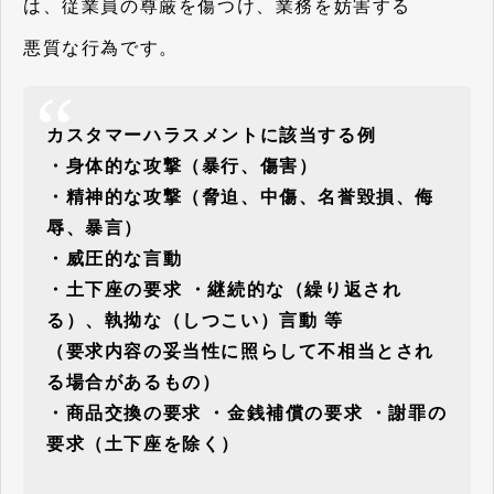
は、従業員の尊厳を傷つけ、業務を妨害する
悪質な行為です。
カスタマーハラスメントに該当する例
・身体的な攻撃（暴行、傷害）
・精神的な攻撃（脅迫、中傷、名誉毀損、侮
辱、暴言）
・威圧的な言動
・土下座の要求 ・継続的な（繰り返され
る）、執拗な（しつこい）言動 等
（要求内容の妥当性に照らして不相当とされ
る場合があるもの）
・商品交換の要求 ・金銭補償の要求 ・謝罪の
要求（土下座を除く）