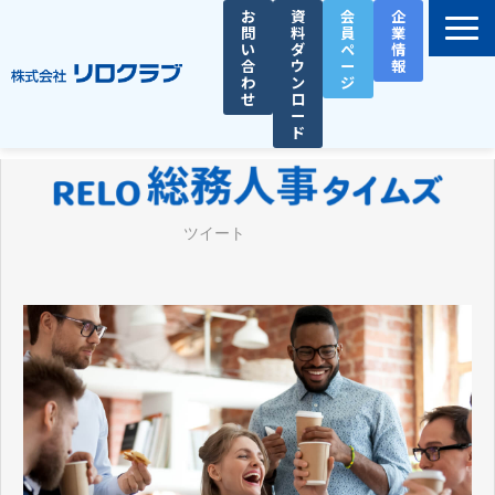
お
資
会
企
問
料
員
業
い
ダ
ペ
情
合
ウ
ー
報
わ
ン
ジ
せ
ロ
ー
ド
選ばれる理由
サービス一覧
ツイート
お役立ち資料
導入事例
セミナー
総務人事タイムズ