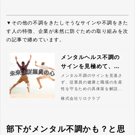
▼その他の不調をきたしそうなサインや不調をきた
す人の特徴、企業が未然に防ぐための取り組みを次
の記事で纏めています。
メンタルヘルス不調の
サインを見極めて、離
職も生産性低下も未然
メンタル不調のサインを見逃さ
ず、従業員の健康と職場の生産
に防ぐ方法！
性を守るための具体策を解説。
勤怠や表情の変化、仕事の質の
株式会社リロクラブ
低下など、従業員の心のSOSに
気づく方法から、効果的な対処
法、予防策まで網羅。企業の離
職率低下とエンゲージメント向
部下がメンタル不調かも？と思
上に役立つ必読ガイドです。