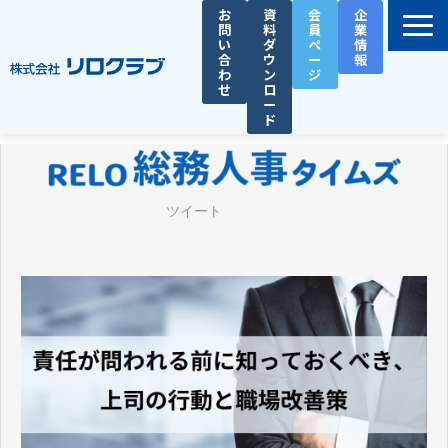
お
資
会
企
問
料
員
業
い
ダ
ペ
情
合
ウ
ー
報
わ
ン
ジ
せ
ロ
ー
ド
選ばれる理由
サービス一覧
ツイート
お役立ち資料
導入事例
セミナー
総務人事タイムズ